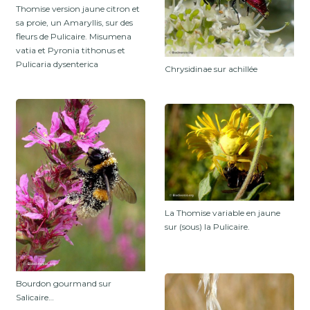
Thomise version jaune citron et
sa proie, un Amaryllis, sur des
fleurs de Pulicaire. Misumena
vatia et Pyronia tithonus et
Pulicaria dysenterica
Chrysidinae sur achillée
La Thomise variable en jaune
sur (sous) la Pulicaire.
Bourdon gourmand sur
Salicaire…