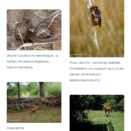
Jeune Couleuvre helvétique ( à
collier) en pleine digestion.
Pour dormir, certaines abeilles
Natrix helvetica.
choisissent un support qui va les
bercer (Anthidium
septemspinosum).
Haie sèche