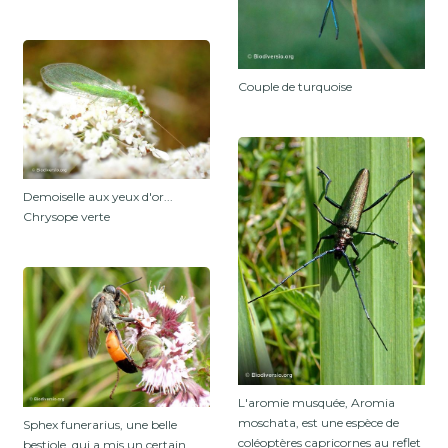
Couple de turquoise
Demoiselle aux yeux d'or...
Chrysope verte
L'aromie musquée, Aromia
moschata, est une espèce de
Sphex funerarius, une belle
coléoptères capricornes au reflet
bestiole, qui a mis un certain