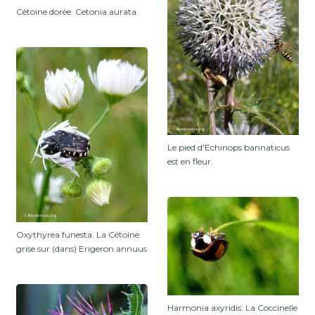
Cétoine dorée. Cetonia aurata.
Le pied d'Echinops bannaticus
est en fleur.
Oxythyrea funesta. La Cétoine
grise sur (dans) Erigeron annuus
Harmonia axyridis: La Coccinelle