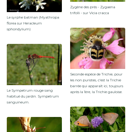
Zygène des prés - Zygaena
trifolli - sur Vicia cracca
Le syrphe batman (Myathropa
florea sur Heracleum
sphondylium)
Seconde espèce de Trichie, pour
les non puristes, c'est la Trichie
barrée qui apparaît ici, toujours
Le Sympetrum rouge sang
après la 1ère, la Trichie gauloise.
habitué du jardin. Sympetrum
sanguineum.