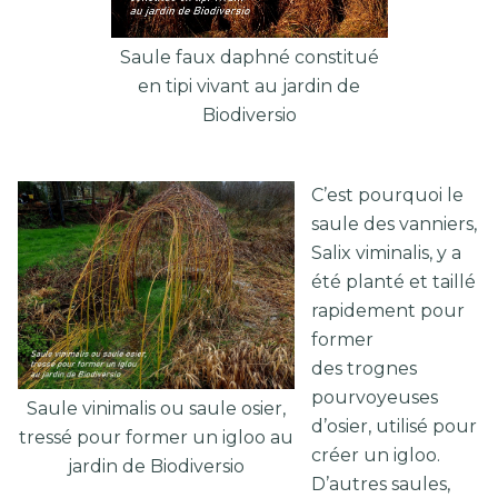
Saule faux daphné constitué
en tipi vivant au jardin de
Biodiversio
C’est pourquoi le
saule des vanniers,
Salix viminalis, y a
été planté et taillé
rapidement pour
former
des trognes
pourvoyeuses
Saule vinimalis ou saule osier,
d’osier, utilisé pour
tressé pour former un igloo au
créer un igloo.
jardin de Biodiversio
D’autres saules,