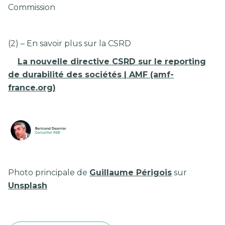
Commission
(2) – En savoir plus sur la CSRD
La nouvelle directive CSRD sur le reporting
de durabilité des sociétés | AMF (amf-
france.org)
Photo principale de
Guillaume Périgois
sur
Unsplash