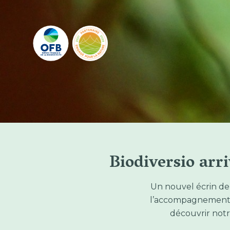
Biodiversio arr
Un nouvel écrin de
l’accompagnement de
découvrir notr