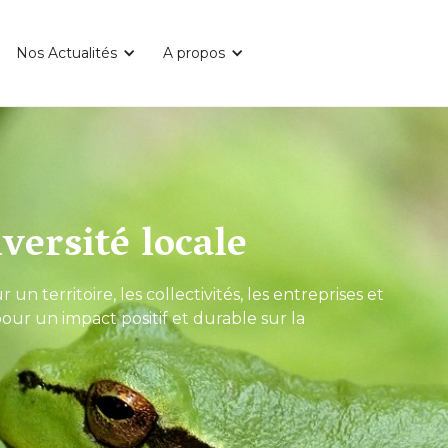
Nos Actualités
A propos
versité locale
n territoire, les collectivités, les entreprises et
 pour un impact positif et durable sur la